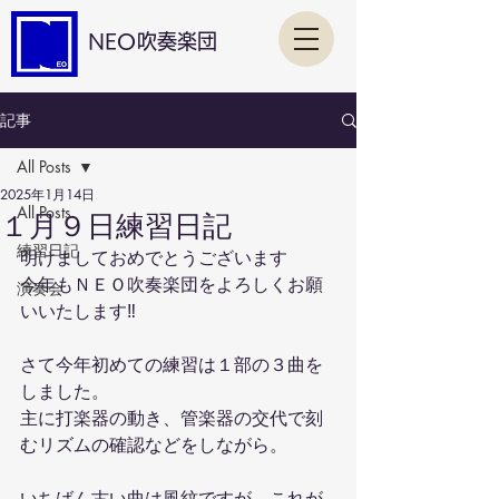
NEO吹奏楽団
記事
All Posts
2025年1月14日
All Posts
１月９日練習日記
練習日記
明けましておめでとうございます
今年もＮＥＯ吹奏楽団をよろしくお願
演奏会
いいたします‼️
さて今年初めての練習は１部の３曲を
しました。
主に打楽器の動き、管楽器の交代で刻
むリズムの確認などをしながら。
いちばん古い曲は風紋ですが、これが