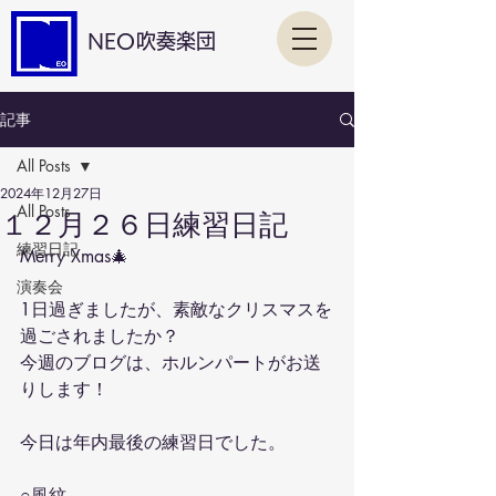
NEO吹奏楽団
記事
All Posts
2024年12月27日
All Posts
１２月２６日練習日記
練習日記
Merry Xmas🎄
演奏会
1日過ぎましたが、素敵なクリスマスを
過ごされましたか？
今週のブログは、ホルンパートがお送
りします！
今日は年内最後の練習日でした。
○風紋