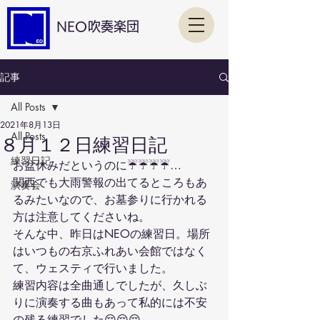
NEO吹奏楽団
記事
All Posts
2021年8月13日
All Posts
８月１２日練習日記
練習日記
お盆休みだというのに☔️☔️☔️☔️…
関西でも大雨警報の出てるところもあ
演奏会
るみたいなので、お墓参りに行かれる
方は注意してくださいね。
そんな中、昨日はNEOの練習日。場所
はいつもの右京ふれあい会館ではなく
て、ウェスティで行いました。
練習内容は全曲通しでしたが、久しぶ
りに演奏する曲もあって私的には不安
の残る練習でした😔😔😔