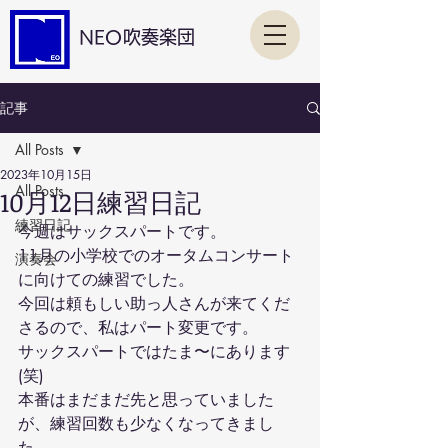
NEO吹奏楽団
記事
All Posts
2023年10月15日
All Posts
10月12日練習日記
練習日記
今週はサックスパートです。
11月の小学校でのオータムコンサート
演奏会
に向けての練習でした。
今回は頼もしい助っ人さんが来てくだ
さるので、私はパート変更です。
サックスパートではたま〜にあります
(笑)
本番はまだまだ先と思っていました
が、練習回数も少なくなってきまし
た。