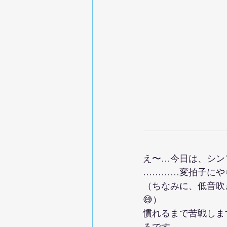
え〜…今日は、シン
…………変拍子にや
（ちなみに、低音吹
😅）
慣れるまで苦戦しま
ろです。