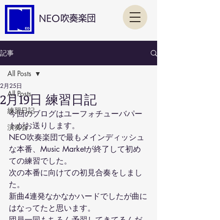
NEO吹奏楽団
記事
All Posts
2月25日
All Posts
2月19日 練習日記
練習日記
今回のブログはユーフォチューバパー
トがお送りします。
演奏会
NEO吹奏楽団で最もメインディッシュ
な本番、Music Marketが終了して初め
ての練習でした。
次の本番に向けての初見合奏をしまし
た。
新曲4連発なかなかハードでしたが曲に
はなってたと思います。
団員一同もちろん予習してきてるんだ