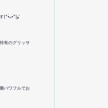
ヤマトもムーンライトも、学生時代に吹いたのを思い出しながら吹いています(*•̀ᴗ•́*)و ̑̑
特有のグリッサ
層パワフルでお