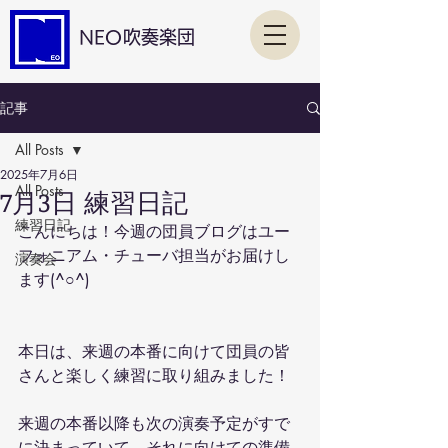
NEO吹奏楽団
記事
All Posts
2025年7月6日
All Posts
7月3日 練習日記
練習日記
こんにちは！今週の団員ブログはユー
フォニアム・チューバ担当がお届けし
演奏会
ます(^○^)
本日は、来週の本番に向けて団員の皆
さんと楽しく練習に取り組みました！
来週の本番以降も次の演奏予定がすで
に決まっていて、それに向けての準備